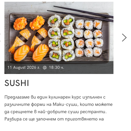
11 August 2026 г. @ 18:30 ч.
15 Au
SUSHI
Фр
Предлагаме ви един кулинарен курс изпълнен с
По вр
различните форми на Маки-суши, които можете
ще ви п
да срещнете в най-добрите суши рестранти.
възмо
Разбира се ще започнем от приготвянето на
свят 
ориза и специфичната техника на овкусяване, за
как с