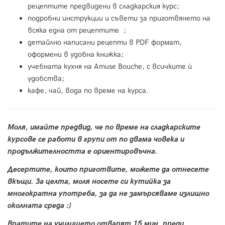
рецептите предвидени в сладкарския курс;
подробни инструкции и съвети за приготвянето на
всяка една от рецептите ;
детайлно написани рецепти в PDF формат,
оформени в удобна книжка;
учебната кухня на Amuse Bouche, с всичките ѝ
удобства;
кафе, чай, вода по време на курса.
Моля, имайте предвид, че по време на сладкарските
курсове се работи в групи от по двама човека и
продължителността е ориентировъчна.
Десертите, които приготвите, можете да отнесете
вкъщи. За целта, моля носете си кутийка за
многократна употреба, за да не замърсяваме излишно
околната среда :)
Вратите на училището отварят 15 мин. преди