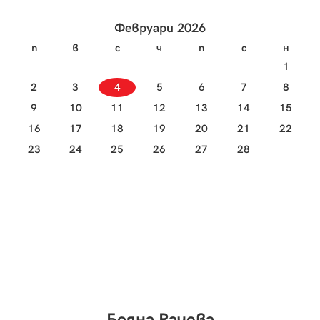
да пристъпим към приготвянето на вкусно и
класи
изтънчено суши.
Февруари 2026
п
в
с
ч
п
с
н
1
2
3
4
5
6
7
8
9
10
11
12
13
14
15
16
17
18
19
20
21
22
23
24
25
26
27
28
Бояна Рачева