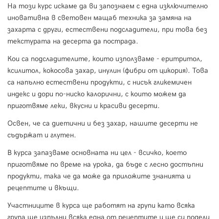
На този курс искаме да ви запознаем с една изключително
иновативна в световен мащаб техника за замяна на
захарта с други, естествени подсладители, при това без
текстурата на десерта да пострада.
Кои са подсладителите, които използваме - еритритол,
ксилитол, кокосова захар, инулин (фибри от цикория). Това
са напълно естествени продукти, с нисък гликемичен
индекс и дори по-ниско калорични, с които можем да
приготвяме леки, вкусни и красиви десерти.
Освен, че са диетични и без захар, нашите десерти не
съдържат и глутен.
В курса запазваме основната ни цел - всичко, което
приготвяме по време на урока, да бъде с лесно достъпни
продукти, така че да може да приложите знанията и
рецептите и вкъщи.
Участниците в курса ще работят на групи като всяка
група ще изпълни всяка една от рецептите и ще си подели