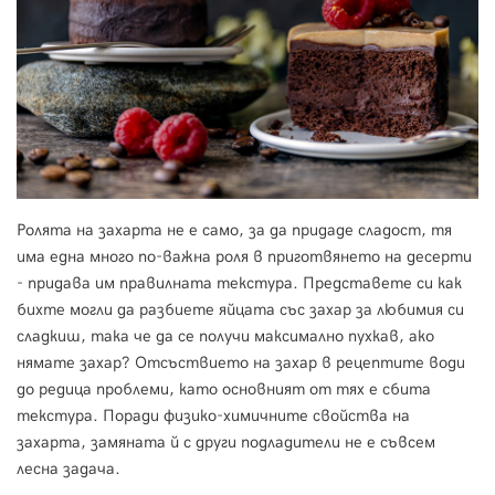
Ролята на захарта не е само, за да придаде сладост, тя
има една много по-важна роля в приготвянето на десерти
- придава им правилната текстура. Представете си как
бихте могли да разбиете яйцата със захар за любимия си
сладкиш, така че да се получи максимално пухкав, ако
нямате захар? Отсъствието на захар в рецептите води
до редица проблеми, като основният от тях е сбита
текстура. Поради физико-химичните свойства на
захарта, замяната й с други подладители не е съвсем
лесна задача.