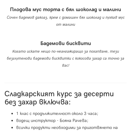
Плодова мус торта с бял шоколад и малини
Сочен бадемов дакоаз, крем с домашен бял шоколад и пухкав мус
от малини
Бадемови бисквити
Когато искате нещо по-неангажиращо за похапване, тези
безглутенови бадемови бисквитки с кокосова захар са точно за
вас!
Сладкарският курс за десерти
без захар включва:
1 клас с продължителност около 3 часа;
водещ инструктор - Бояна Рачева;
всички продукти необходими за приготвянето на