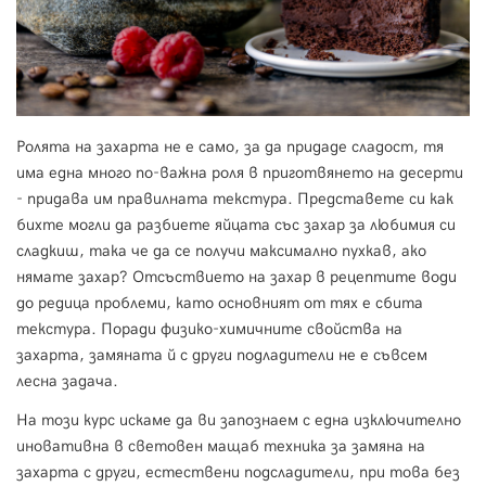
Ролята на захарта не е само, за да придаде сладост, тя
има една много по-важна роля в приготвянето на десерти
- придава им правилната текстура. Представете си как
бихте могли да разбиете яйцата със захар за любимия си
сладкиш, така че да се получи максимално пухкав, ако
нямате захар? Отсъствието на захар в рецептите води
до редица проблеми, като основният от тях е сбита
текстура. Поради физико-химичните свойства на
захарта, замяната й с други подладители не е съвсем
лесна задача.
На този курс искаме да ви запознаем с една изключително
иновативна в световен мащаб техника за замяна на
захарта с други, естествени подсладители, при това без