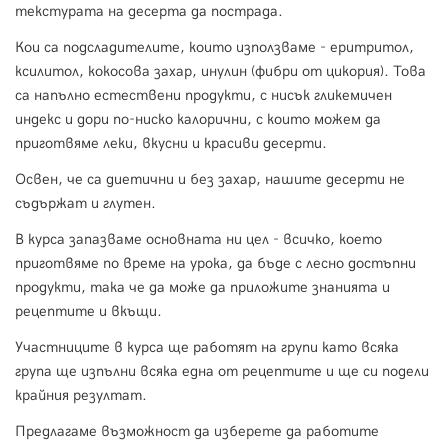
текстурата на десерта да пострада.
Кои са подсладителите, които използваме - еритритол,
ксилитол, кокосова захар, инулин (фибри от цикория). Това
са напълно естествени продукти, с нисък гликемичен
индекс и дори по-ниско калорични, с които можем да
приготвяме леки, вкусни и красиви десерти.
Освен, че са диетични и без захар, нашите десерти не
съдържат и глутен.
В курса запазваме основната ни цел - всичко, което
приготвяме по време на урока, да бъде с лесно достъпни
продукти, така че да може да приложите знанията и
рецептите и вкъщи.
Участниците в курса ще работят на групи като всяка
група ще изпълни всяка една от рецептите и ще си подели
крайния резултат.
Предлагаме възможност да изберете да работите