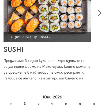
11 August 2026 г. @ 18:30 ч.
15 Au
SUSHI
Фр
Предлагаме ви един кулинарен курс изпълнен с
По вр
различните форми на Маки-суши, които можете
ще ви п
да срещнете в най-добрите суши рестранти.
възмо
Разбира се ще започнем от приготвянето на
свят 
ориза и специфичната техника на овкусяване, за
как с
да пристъпим към приготвянето на вкусно и
класи
изтънчено суши.
Юни 2026
п
в
с
ч
п
с
н