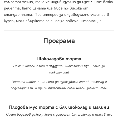
самостоятелно, така че индивидуално да изпълните всяка
рецепта, като цената ще бъде по-висока от
стандартната. При интерес за индивидуално участие в
курса, моля свържете се с нас за повече информация.
Програма
Шоколадова торта
Нежен какаов блат и въздушен шоколадов мус - само за
шокохолици!
Нашата тайна е, че няма да използваме готов шоколад с
подсладители, а ще си приготвим сами негов заместител.
Плодова мус торта с бял шоколад и малини
Сочен бадемов дакоаз, крем с домашен бял шоколад и пухкав мус