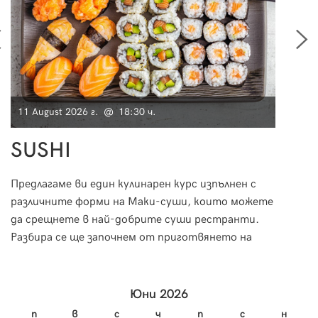
11 August 2026 г. @ 18:30 ч.
15 Au
SUSHI
Фр
Предлагаме ви един кулинарен курс изпълнен с
По вр
различните форми на Маки-суши, които можете
ще ви п
да срещнете в най-добрите суши рестранти.
възмо
Разбира се ще започнем от приготвянето на
свят 
ориза и специфичната техника на овкусяване, за
как с
да пристъпим към приготвянето на вкусно и
класи
изтънчено суши.
Юни 2026
п
в
с
ч
п
с
н