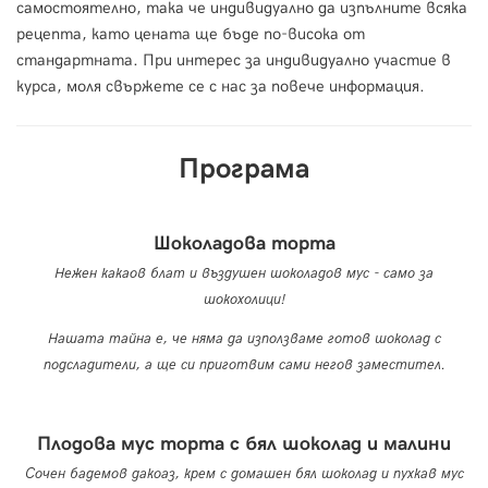
самостоятелно, така че индивидуално да изпълните всяка
рецепта, като цената ще бъде по-висока от
стандартната. При интерес за индивидуално участие в
курса, моля свържете се с нас за повече информация.
Програма
Шоколадова торта
Нежен какаов блат и въздушен шоколадов мус - само за
шокохолици!
Нашата тайна е, че няма да използваме готов шоколад с
подсладители, а ще си приготвим сами негов заместител.
Плодова мус торта с бял шоколад и малини
Сочен бадемов дакоаз, крем с домашен бял шоколад и пухкав мус