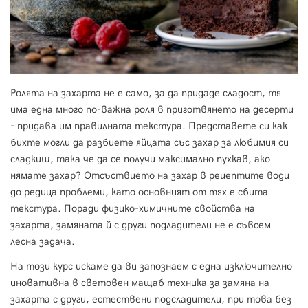
Ролята на захарта не е само, за да придаде сладост, тя
има една много по-важна роля в приготвянето на десерти
- придава им правилната текстура. Представете си как
бихте могли да разбиете яйцата със захар за любимия си
сладкиш, така че да се получи максимално пухкав, ако
нямате захар? Отсъствието на захар в рецептите води
до редица проблеми, като основният от тях е сбита
текстура. Поради физико-химичните свойства на
захарта, замяната й с други подладители не е съвсем
лесна задача.
На този курс искаме да ви запознаем с една изключително
иновативна в световен мащаб техника за замяна на
захарта с други, естествени подсладители, при това без