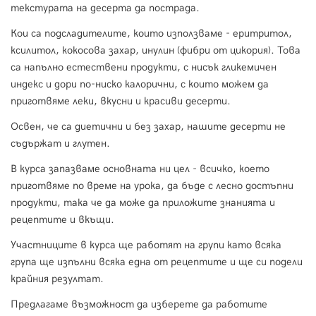
текстурата на десерта да пострада.
Кои са подсладителите, които използваме - еритритол,
ксилитол, кокосова захар, инулин (фибри от цикория). Това
са напълно естествени продукти, с нисък гликемичен
индекс и дори по-ниско калорични, с които можем да
приготвяме леки, вкусни и красиви десерти.
Освен, че са диетични и без захар, нашите десерти не
съдържат и глутен.
В курса запазваме основната ни цел - всичко, което
приготвяме по време на урока, да бъде с лесно достъпни
продукти, така че да може да приложите знанията и
рецептите и вкъщи.
Участниците в курса ще работят на групи като всяка
група ще изпълни всяка една от рецептите и ще си подели
крайния резултат.
Предлагаме възможност да изберете да работите