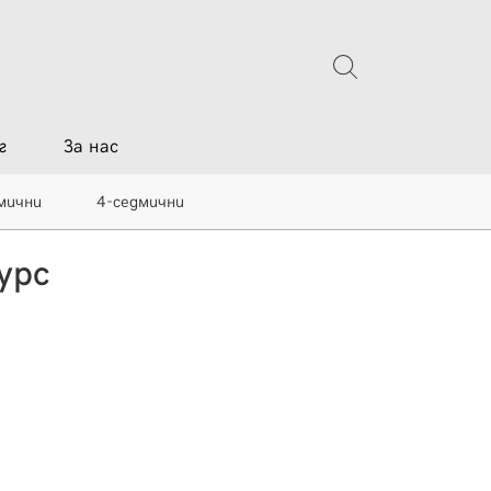
г
За нас
мични
4-седмични
урс