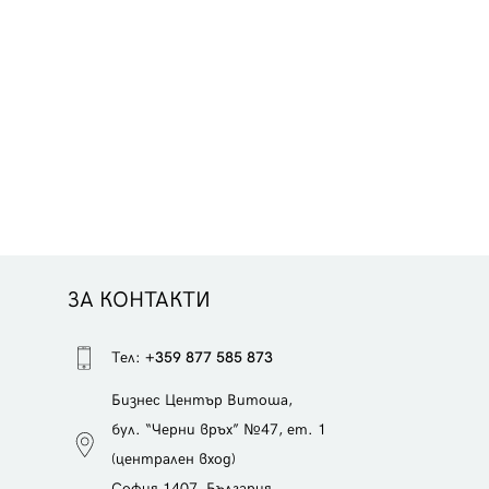
ЗА КОНТАКТИ
Тел:
+359 877 585 873
Бизнес Център Витоша,
бул. “Черни връх” №47, ет. 1
(централен вход)
София 1407, България