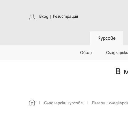
Вход
Регистрация
|
Курсове
Общо
Сладкарск
В 
Сладкарски курсове
Еклери - сладкарс