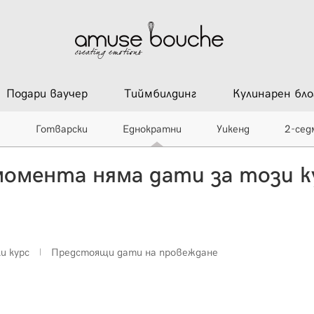
Подари ваучер
Тиймбилдинг
Кулинарен бло
и
Готварски
Еднократни
Уикенд
2-сед
момента няма дати за този к
ки курс
Предстоящи дати на провеждане