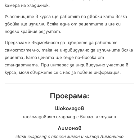
камера на хладилник.
Участниците в курса ще работят по двойки като всяка
двойка ще изпълни всяка една от рецептите и ще си
подели крайния резултат.
Предлагаме възможност да изберете да работите
самостоятелно, така че индивидуално да изпълните всяка
рецепта, като цената ще бъде по-висока от
стандартната. При интерес за индивидуално участие в
курса, моля свържете се с нас за повече информация.
Програма:
Шоколадов
шоколадовият сладолед е винаги актуален
Лимонов
свеж сладолед с пресен лимон и ликьор Лимончело