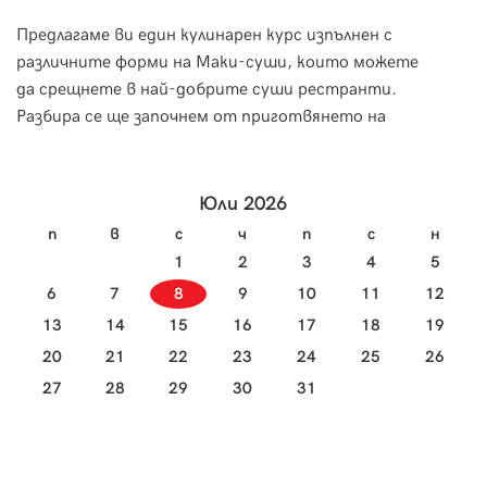
Предлагаме ви един кулинарен курс изпълнен с
Морск
различните форми на Маки-суши, които можете
за пр
да срещнете в най-добрите суши рестранти.
необх
Разбира се ще започнем от приготвянето на
за тя
ориза и специфичната техника на овкусяване, за
научи
да пристъпим към приготвянето на вкусно и
изтънчено суши.
Юли 2026
п
в
с
ч
п
с
н
1
2
3
4
5
6
7
8
9
10
11
12
13
14
15
16
17
18
19
20
21
22
23
24
25
26
27
28
29
30
31