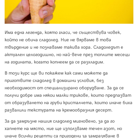
Има една легенда, която гласи, че съществува човек,
който не обича сладолед. Ние не вярваме в това
твърдение и не познаваме такива хора. Сладоледът е
актуален целогодишно, но най-вече през топлите месеци
на годината, когато копнеем да се разхладим.
В този курс ще ви покажем как сами можете да
приготвите сладолед в домашни условия, без
необходимост от специализирано оборудване. За да се
получи добре има някои малки трикове, които предпазват
от образуването на груби кристалчета, които иначе биха
развалили текстурата на кремообразния десерт.
За да замръзне нашия сладолед мигновено, за да го
хапнете на място, ние ще използваме течен азот, но
иначе всички рецепти са пригодени за замразяване в