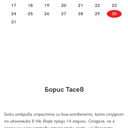
17
18
19
20
21
22
23
24
25
26
27
28
29
30
31
Борис Тасев
Боби открива страстта си към готвенето, като студент
по икономика в Ню Йорк преди 14 години. Споделя, че е
започнал с полуготови студентски гозби, но времето