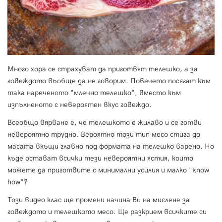
Много хора се страхуват да приготвят телешко, а за
говеждото въобще да не говорим. Повечето посягат към
така нареченото "млечно телешко", вместо към
изпълненото с невероятен вкус говеждо.
Всеобщо вярване е, че телешкото е жилаво и се готви
невероятно трудно. Вероятно този тип месо стига до
масата вкъщи главно под формата на телешко варено. Но
къде остават всички тези невероятни ястия, които
можете да приготвите с минимални усилия и малко "know
how"?
Този видео клас ще промени начина Ви на мислене за
говеждото и телешкото месо. Ще разкрием всичките си