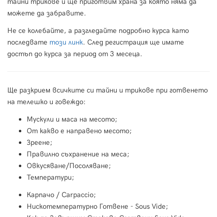
тайни трикове и ще приготвим храна за която няма да
можете да забравите.
Не се колебайте, а разгледайте подробно курса като
последвате
този линк
. След регистрация ще имате
достъп до курса за период от 3 месеца.
Ще разкрием всичките си тайни и трикове при готвенето
на телешко и говеждо:
Мускули и маса на месото;
От какво е направено месото;
Зреене;
Правилно съхранение на меса;
Овкусяване/Посоляване;
Температури;
Карпачо / Carpaccio;
Нискотемпературно Готвене - Sous Vide;