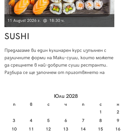
11 August 2026 г. @ 18:30 ч.
11 Au
SUSHI
Мо
Предлагаме ви един кулинарен курс изпълнен с
Морск
различните форми на Маки-суши, които можете
за пр
да срещнете в най-добрите суши рестранти.
необх
Разбира се ще започнем от приготвянето на
за тя
ориза и специфичната техника на овкусяване, за
научи
да пристъпим към приготвянето на вкусно и
изтънчено суши.
Юли 2028
п
в
с
ч
п
с
н
1
2
3
4
5
6
7
8
9
10
11
12
13
14
15
16