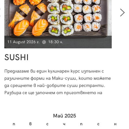
11 August 2026 г. @ 18:30 ч.
11 Au
SUSHI
Мо
Предлагаме ви един кулинарен курс изпълнен с
Морск
различните форми на Маки-суши, които можете
за пр
да срещнете в най-добрите суши рестранти.
необх
Разбира се ще започнем от приготвянето на
за тя
ориза и специфичната техника на овкусяване, за
научи
да пристъпим към приготвянето на вкусно и
изтънчено суши.
Май 2025
п
в
с
ч
п
с
н