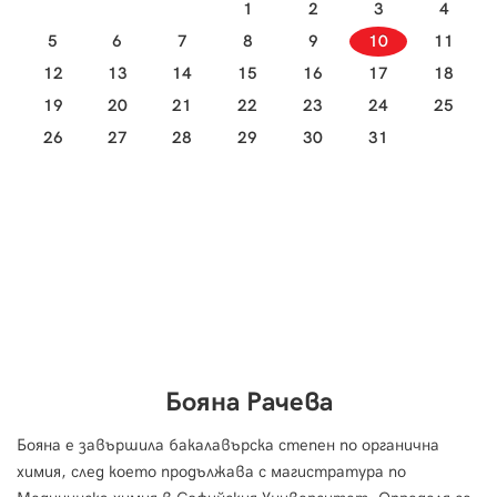
1
2
3
4
5
6
7
8
9
10
11
12
13
14
15
16
17
18
19
20
21
22
23
24
25
26
27
28
29
30
31
Бояна Рачева
Бояна е завършила бакалавърска степен по органична
химия, след което продължава с магистратура по