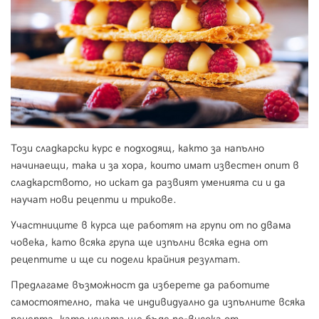
Този сладкарски курс е подходящ, както за напълно
начинаещи, така и за хора, които имат известен опит в
сладкарството, но искат да развият уменията си и да
научат нови рецепти и трикове.
Участниците в курса ще работят на групи от по двама
човека, като всяка група ще изпълни всяка една от
рецептите и ще си подели крайния резултат.
Предлагаме възможност да изберете да работите
самостоятелно, така че индивидуално да изпълните всяка
рецепта, като цената ще бъде по-висока от