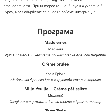
стандартната. При интерес за индивидуално участие в
курса, моля свържете се с нас за повече информация.
Програма
Madeleines
Мадлени
пухкави маслени кексчета по класическа френска рецепта
Crème brûlée
Крем Брюле
Любимият френски крем с хрупкава захарна коричка
Mille-feuille + Crème pâtissière
Милфьой
Сладкиш от домашно бутер тесто с крем патисиер
Tarte Tatin