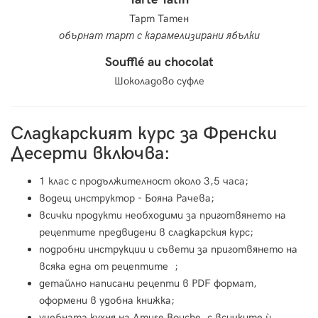
Тарт Татен
обърнат тарт с карамелизирани ябълки
Soufflé au chocolat
Шоколадово суфле
Сладкарският курс за Френски
Десерти включва:
1 клас с продължителност около 3,5 часа;
водещ инструктор - Бояна Рачева;
всички продукти необходими за приготвянето на
рецептите предвидени в сладкарския курс;
подробни инструкции и съвети за приготвянето на
всяка една от рецептите ;
детайлно написани рецепти в PDF формат,
оформени в удобна книжка;
учебната кухня на Amuse Bouche, с всичките ѝ