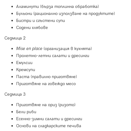
Аламинути (бърза топлинна обработка)
Бульони (рационално използване на продуктите)
Бистри и сгъстени супи
Содени хлябове
Седмица 2
Mise en place
(организация в кухнята)
Пролетно-летни салати и дресинги
Емулсии
Кремсупи
Паста (правилно приготвяне)
Приготвяне на говеждо месо
Седмица 3
Приготвяне на ориз (ризото)
Бели риби
Есенно-зимни салати и дресинги
Основи на сладкарските печива