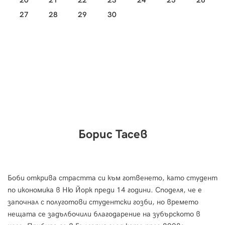
20
21
22
23
24
25
26
27
28
29
30
Борис Тасев
Боби открива страстта си към готвенето, като студент
по икономика в Ню Йорк преди 14 години. Споделя, че е
започнал с полуготови студентски гозби, но времето
нещата се задълбочили благодарение на зубърското в