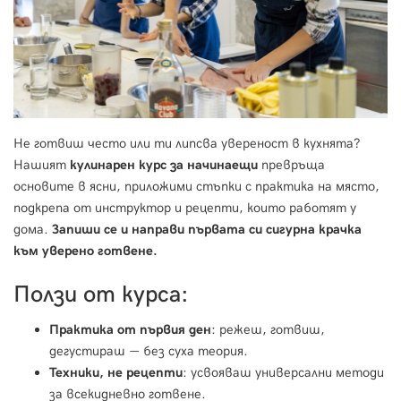
Не готвиш често или ти липсва увереност в кухнята?
Нашият
кулинарен курс за начинаещи
превръща
основите в ясни, приложими стъпки с практика на място,
подкрепа от инструктор и рецепти, които работят у
дома.
Запиши се и направи първата си сигурна крачка
към уверено готвене.
Ползи от курса:
Практика от първия ден
: режеш, готвиш,
дегустираш — без суха теория.
Техники, не рецепти
: усвояваш универсални методи
за всекидневно готвене.