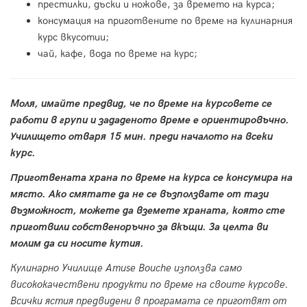
престилки, дъски и ножове, за времето на курса;
консумация на приготвените по време на кулинарния
курс вкусотии;
чай, кафе, вода по време на курс;
Моля, имайте предвид, че по време на курсовете се
работи в групи и зададеното време е ориентировъчно.
Училището отваря 15 мин. преди началото на всеки
курс.
Приготвената храна по време на курса се консумира на
място. Ако смятате да не се възползвате от тази
възможност, можете да вземете храната, която сте
приготвили собственоръчно за вкъщи. За целта ви
молим да си носите кутия.
Кулинарно Училище Amuse Bouche използва само
висококачествени продукти по време на своите курсове.
Всички ястия предвидени в програмата се приготвят от