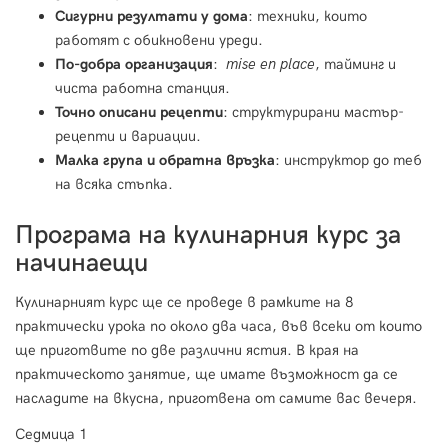
Сигурни резултати у дома
: техники, които
работят с обикновени уреди.
По-добра организация
:
mise en place
, тайминг и
чиста работна станция.
Точно описани рецепти
: структурирани мастър-
рецепти и вариации.
Малка група и обратна връзка
: инструктор до теб
на всяка стъпка.
Програма на кулинарния курс за
начинаещи
Кулинарният курс ще се проведе в рамките на 8
практически урока по около два часа, във всеки от които
ще приготвите по две различни ястия. В края на
практическото занятие, ще имате възможност да се
насладите на вкусна, приготвена от самите вас вечеря.
Седмица 1