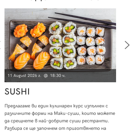
11 August 2026 г. @ 18:30 ч.
11 Au
SUSHI
Мо
Предлагаме ви един кулинарен курс изпълнен с
Морск
различните форми на Маки-суши, които можете
за пр
да срещнете в най-добрите суши рестранти.
необх
Разбира се ще започнем от приготвянето на
за тя