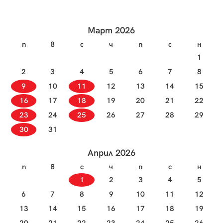
ориза и специфичната техника на овкусяване, за
научи
да пристъпим към приготвянето на вкусно и
изтънчено суши.
Март 2026
п
в
с
ч
п
с
н
1
2
3
4
5
6
7
8
9
10
11
12
13
14
15
16
17
18
19
20
21
22
23
24
25
26
27
28
29
30
31
Април 2026
п
в
с
ч
п
с
н
1
2
3
4
5
6
7
8
9
10
11
12
13
14
15
16
17
18
19