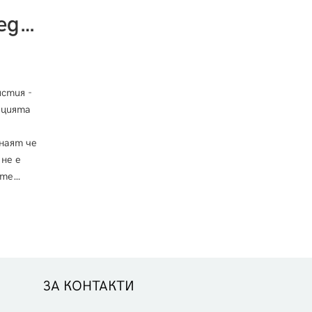
Печени Ягоди със Сумак и Цедено Кисело Мляко
ястия -
ацията
знаят че
не е
ите
 нищо
т
ЗА КОНТАКТИ