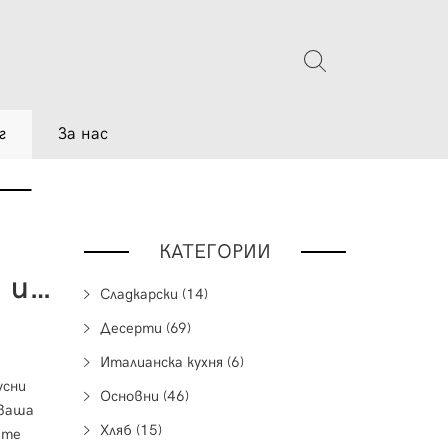
г
За нас
КАТЕГОРИИ
Печено Сирене с Мед, Орехи и Лавандула
Сладкарски (14)
Десерти (69)
Италианска кухня (6)
усни
Основни (46)
 ваша
Хляб (15)
ате