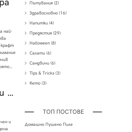
ра
Пътувания (2)
Здравословно (16)
Напитки (4)
а най-
Предястия (29)
ова
Halloween (8)
 крафт
Салати (6)
рчив
Сандвичи (6)
която
Tips & Tricks (3)
Кето (3)
Чеснов Памучен Хляб с Билки и Чедър
ТОП ПОСТОВЕ
чен и
Домашно Пушено Пиле
дена