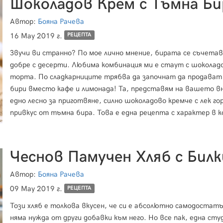
Шоколадов Крем с Тъмна Би
Автор:
Бояна Рачева
16 May 2019 г.
РЕЦЕПТА
Звучи ви странно? По мое лично мнение, бирата се съчетав
добре с десерти. Любима комбинация ми е стаут с шоколад
торта. По сладкарниците трябва да започнат да продават
бири вместо кафе и лимонада! Та, представям на вашето внимание
едно лесно за приготвяне, силно шоколадово кремче с лек го
привкус от тъмна бира. Това е една рецепта с характер в 
или ще се влюбите или няма да ви хареса изобщо ;)
Автор:
Бояна Рачева
09 May 2019 г.
РЕЦЕПТА
Този хляб е толкова вкусен, че си е абсолютно самодостатъ
няма нужда от други добавки към него. Но все пак, една сту