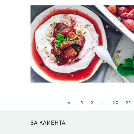
«
1
2
...
20
21
ЗА КЛИЕНТА