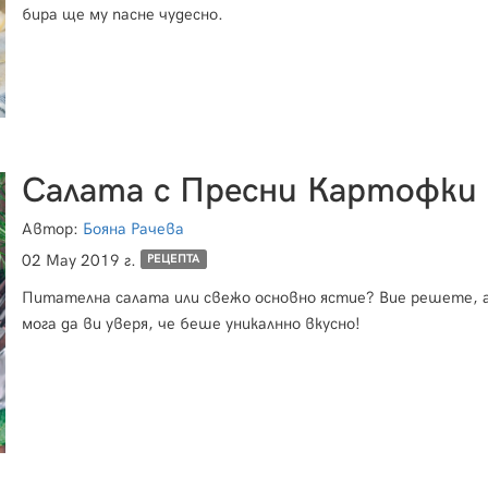
бира ще му пасне чудесно.
Салата с Пресни Картофки
Автор:
Бояна Рачева
02 May 2019 г.
РЕЦЕПТА
Питателна салата или свежо основно ястие? Вие решете, а
мога да ви уверя, че беше уникалнно вкусно!