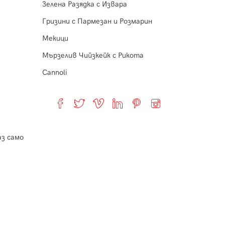
Зелена Разядка с Извара
Гризини с Пармезан и Розмарин
Мекици
Мързелив Чийзкейк с Рикота
Cannoli
з само