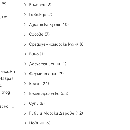
 по-
Колбаси (2)
Говеждо (2)
шият
иа
Азиатска кухня (10)
Сосове (7)
Средиземноморска кухня (8)
Вино (1)
Дегустационни (1)
 наложи
Ферментации (3)
 Накрая
Веган (24)
о.
 (под
Вегетариански (63)
Супи (8)
есно -
рта (ще
Риби и Морски Дарове (12)
Новини (6)