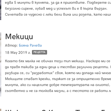
едва 5 минути в кухнята, за да я приготвите. Подберете си
безсолно сирене, хубав мед и успехът ви е в кърпа вързан.
Съчетава се чудесно с леки бели вина или розета, като на
фаворит, който ни е винаги под ръка е розе от мавруд на В
Винера.
Мекици
Автор:
Бояна Рачева
18 May 2019 г.
РЕЦЕПТА
Когато бях малка не обичах този тип мекици. Наскоро ми се
да правя такива за едни деца и тествах различни рецепти.
разбира се, си “разработих” своя, която ми допада най-мног
Мекиците стават крехки, пържат се за отрицателно време
минута, ако си нацелите добре температурата на олиото),
съответно и не са толкова мазни, а с тестото се работи л
еластично и разтегливо е. Можете да го замесите от вече
ви отнеме 10 минути с почистването) и да го оставите в х