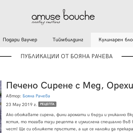
Подари ваучер
Тиймбилдинг
Кулинарен бло
ПУБЛИКАЦИИ ОТ БОЯНА РАЧЕВА
Автор:
Бояна Рачева
23 May 2019 г.
РЕЦЕПТА
Ако обожавате сирена, фини аромати и бързи и уникално вк
ястия, то тогава тази рецепта е измислена специално във
чест! Ще си оближете пръстите, а ще се наложи да прекар