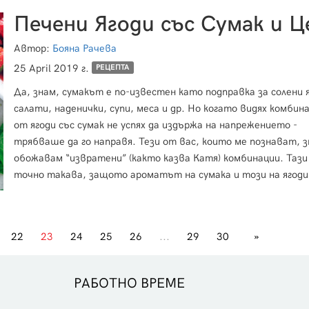
Автор:
Бояна Рачева
25 April 2019 г.
РЕЦЕПТА
Да, знам, сумакът е по-известен като подправка за солени 
салати, наденички, супи, меса и др. Но когато видях комбин
от ягоди със сумак не успях да издържа на напрежението -
трябваше да го направя. Тези от вас, които ме познават, 
обожавам “извратени” (както казва Катя) комбинации. Тази 
точно такава, защото ароматът на сумака и този на ягод
доста си отиват и така хармонично се преплитат, че няма
странно в това. Просто е различно, далеч от стандартно
22
23
24
25
26
...
29
30
»
РАБОТНО ВРЕМЕ