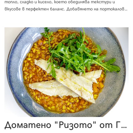
топло, сладко и кисело, което обединява текстури и
вкусове в перфектен баланс. Добавянето на портокалов
сок и кора придава лек цитрусов акцент,
а ферментираните билки в чимичури соса дават
дълбочина и пробиотична свежест. Ястие, което изгле
Доматено "Ризото" от Грухана Пшеница