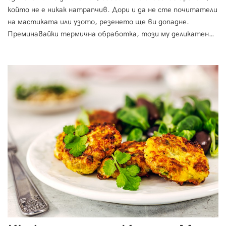
който не е никак натрапчив. Дори и да не сте почитатели
на мастиката или узото, резенето ще ви допадне.
Преминавайки термична обработка, този му деликатен
аромат се губи, затова ние го подсилваме с малко
допълнително узо. Сосът, който използваме за
рецептата е изключително лесен за приготвяне и може да
се използва за всякакви други зеленчуци.