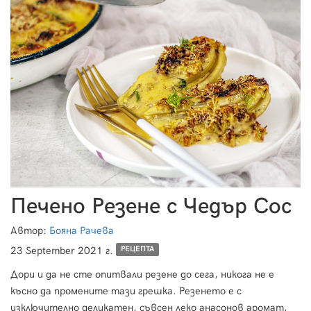
Печено Резене с Чедър Сос
Автор:
Бояна Рачева
23 September 2021 г.
РЕЦЕПТА
Дори и да не сте опитвали резене до сега, никога не е
късно да промените тази грешка. Резенето е с
изключително деликатен, съвсен леко анасонов аромат,