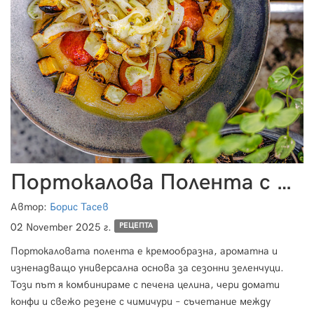
Портокалова Полента с Чери Домати Конфи
Автор:
Борис Тасев
02 November 2025 г.
РЕЦЕПТА
Портокаловата полента е кремообразна, ароматна и
изненадващо универсална основа за сезонни зеленчуци.
Този път я комбинираме с печена целина, чери домати
конфи и свежо резене с чимичури – съчетание между