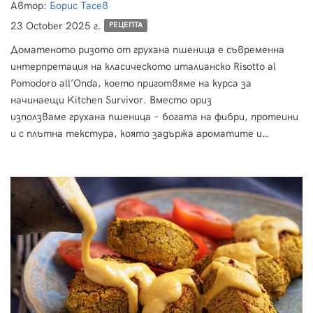
Автор:
Борис Тасев
23 October 2025 г.
РЕЦЕПТА
Доматеното ризото от грухана пшеница е съвременна
интерпретация на класическото италианско Risotto al
Pomodoro all’Onda, което приготвяме на курса за
начинаещи Kitchen Survivor. Вместо ориз
използваме грухана пшеница – богата на фибри, протеини
и с плътна текстура, която задържа ароматите и
създава копринено усещане. В нашата версия soffritto е
придружено от ферментирали дръжки от магданоз, които
добавят естествена киселинност и комплексност на в