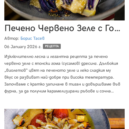
Печено Червено Зеле с Гома Дресинг
Автор:
Борис Тасев
06 January 2026 г.
РЕЦЕПТА
Изключително лесна и легантна рецепта за печено
червено зеле с японски гома (сусамов) дресинг. Дълбокия
„виолетов“ цвят на печеното зеле и леко сладкия му
вкус се развиват най-добре при висока температура.
Започваме с кратко запичане в тиган и довършваме във
фурна, за да получим карамелизирани ръбове и сочна
вътрешност. Комбинираме с гома дресинг – японски
сусамов сос изобилсващ от умами, фина киселинност и
копринена текстура, достатъчно лек, за да поле