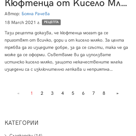
Кюфтенца от Kисело Mляко
Автор:
Бояна Рачева
18 March 2021 г.
РЕЦЕПТА
Тази рецепта доказва, че кюфтенца могат да се
приготвят от всичко, дори и от кисело мляко. За целта
трябва да го изцедите добре, за да се сгъсти, така че да
може да се оформи. Съветваме ви да използвате
истинско кисело мляко, защото некачествените млека
изцедени са с изключително лепкава и неприятна
текстура. Тъй като истинското мляко пуска повече вода,
си подсигурете по-голмо количество с което да
започнете. Можете да разнообразите рецептата с
«
1
2
3
4
5
6
7
8
»
различни билки, ядки, сушени доматки или друго,
КАТЕГОРИИ
Сладкарски (14)