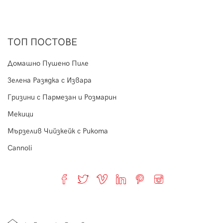
ТОП ПОСТОВЕ
Домашно Пушено Пиле
Зелена Разядка с Извара
Гризини с Пармезан и Розмарин
Мекици
Мързелив Чийзкейк с Рикота
Cannoli