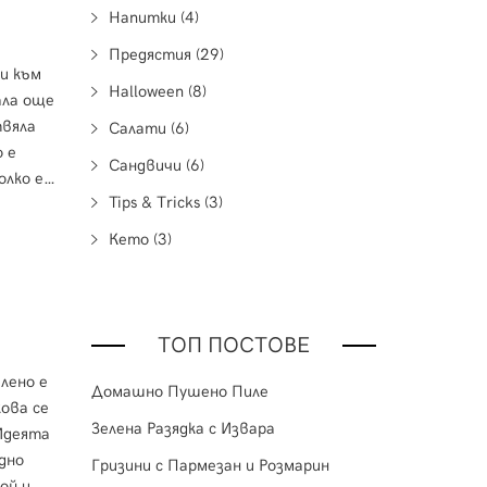
Напитки (4)
Предястия (29)
Halloween (8)
ала още
твяла
Салати (6)
о е
Сандвичи (6)
олко е
Tips & Tricks (3)
. И
Кето (3)
ТОП ПОСТОВЕ
лено е
Домашно Пушено Пиле
ова се
Зелена Разядка с Извара
 Идеята
дно
Гризини с Пармезан и Розмарин
ой и