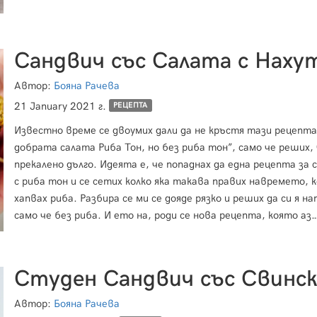
Сандвич със Салата с Наху
Автор:
Бояна Рачева
21 January 2021 г.
РЕЦЕПТА
Известно време се двоумих дали да не кръстя тази рецепта
добрата салата Риба Тон, но без риба тон”, само че реших, 
прекалено дълго. Идеята е, че попаднах да една рецепта за 
с риба тон и се сетих колко яка такава правих навремето, 
хапвах риба. Разбира се ми се дояде рязко и реших да си я на
само че без риба. И ето на, роди се нова рецепта, която аз
приготвих в напълно веган вариант с нашата майонеза без 
рецепта за която вече сме публикували. Раз
Автор:
Бояна Рачева