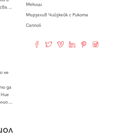
Мекици
сва.
Мързелив Чийзкейк с Рикота
Cannoli
о не
то да
 Ние
лио.
с
иол