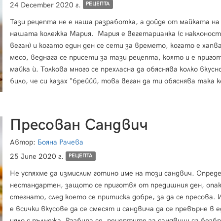
24 December 2020 г.
РЕЦЕПТА
Тази рецепта не е наша разработка, а дойде от майката на
нашата колежка Мария. Мария е вегетарианка (с наклоности към
веган) и когато един ден се сети за времето, когато е хапв
месо, веднага се присети за тази рецепта, която и е приго
майка ѝ. Толкова много се прехласна да обяснява колко вкусн
било, че си казах “бреййй, това веган да ти обяснява така к
било вкусно някакво месо, значи си заслужава да се пробва!”
така, сдобихме се с рецептата и я пригот
Пресован Сандвич
Автор:
Бояна Рачева
25 June 2020 г.
РЕЦЕПТА
Не успяхме да измислим готино име на този сандвич. Опреде
нестандартен, защото се приготвя от предишния ден, опак
стегнато, след което се притиска добре, за да се пресова.
е всички вкусове да се смесят и сандвича да се превърне в е
цяло с пълнежа. Разбира се, рецептите за сандвичи са безбр