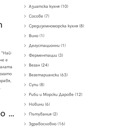
Азиатска кухня (10)
Сосове (7)
т
Средиземноморска кухня (8)
Вино (1)
Дегустационни (1)
 “Най-
Ферментации (3)
че е
Веган (24)
салата
когато
Вегетариански (63)
правя,
Супи (8)
яйца,
Риби и Морски Дарове (12)
Новини (6)
Студен Сандвич със Свинско Бонфиле
Пътувания (2)
Здравословно (16)