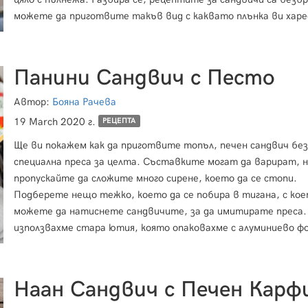
можете да приготвите такъв вид с каквато плънка ви харе
Хубавото е, че когато станете сутрин, вече ще ви очаква
абсолютно готов и при това доста вкусен сандвич.
Панини Сандвич с Песто
Автор:
Бояна Рачева
19 March 2020 г.
РЕЦЕПТА
Ще ви покажем как да приготвите топъл, печен сандвич без
специална преса за целта. Съставките могат да варират, н
пропускайте да сложите много сирене, което да се стопи.
Подберете нещо тежко, което да се побира в тигана, с кое
можете да натиснете сандвичите, за да имитирате преса.
използвахме стара ютия, която опаковахме с алуминиево фо
Вие може да използвате втори тиган, който да напълните 
тежести и така да сготвите сандвичите.
Наан Сандвич с Печен Карф