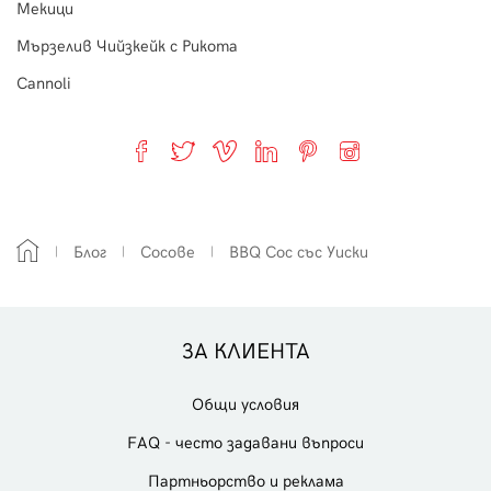
Мекици
Мързелив Чийзкейк с Рикота
Cannoli
Блог
Сосове
BBQ Сос със Уиски
ЗА КЛИЕНТА
Общи условия
FAQ - често задавани въпроси
Партньорство и реклама