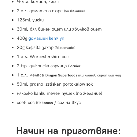
½ ч.л. кимион,
смлян
2 с.л. доматено пюре
(по желание)
125mL уиски
30mL бял винен оцет или ябълков оцет
400g
домашен кетчуп
20g кафява захар
(Muscovado)
1 ч.л. Worcestershire сос
2 tsp. дижонска горчица
Bornier
1 с.л. меласа
Dragon Superfoods
или кленов сироп или мед
50mL prqsno izstiskan portokalow sok
няколко капки течен пушек (по желание)
соев сос
/ сол на вкус
Kikkoman
Начин на приготвяне: