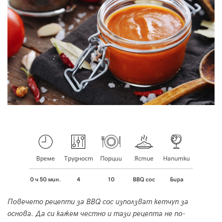
Време
Трудност
Порции
Ястие
Напитки
0 ч 50 мин.
4
10
BBQ сос
Бира
Повечето рецепти за BBQ сос използват кетчуп за
основа. Да си кажем честно и тази рецепта не по-