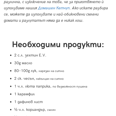
различна, с изключение на това, че за приготвянето ѝ
използваме нашия
Домашен Кетчуп
. Ако искате разбира
се, можете да използвате и най-обикновени смлени
домати и разлутатът няма да е никак лош.
Необходими продукти:
2 с.л. зехтин E.V.
30g масло
80–100g лук,
нарязан на ситно
2 ск. чесън,
накълцан на ситно
1 ч.л. люта паприка,
по възможност пушена
1 карамфил
1 дафинов лист
½ ч.л. кориандър,
смлян