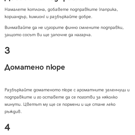
Намалете котлона, добавете подправките (паприка,
кориандър, кимион) и разбъркайте добре.
Винмавайте да не изгорите финно смлените подправки,
защото сосът ви ще започне да нагарча.
3
Доматено пюре
Разбъркайте доматеното пюре с ароматните зеленчуци и
подправките и го оставете да се поготви за няколко
минути. Цветът му ще се пормени и ще стане леко
ръждив.
4