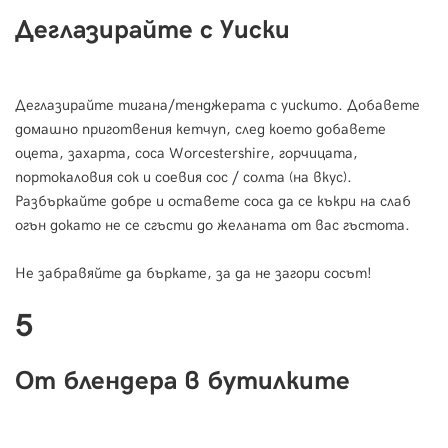
Деглазирайте с Уиски
Деглазирайте тигана/тенджерата с уискито. Добавете
домашно приготвения кетчуп, след което добавете
оцета, захарта, соса Worcestershire, горчицата,
портокаловия сок и соевия сос / солта (на вкус).
Разбъркайте добре и оставете соса да се къкри на слаб
огън докато не се сгъсти до желаната от вас гъстота.
Не забравяйте да бъркате, за да не загори сосът!
5
От блендера в бутилките