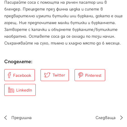
Пасирайте соса с помощта на ръчен пасатор или в
блендер. Прецедете през финна цедка и сипете в
предварително измити бутилки или буркани, докато е още
горещ. Ние предпочитаме малки бутилки и бурканчета.
Затворете с капачки и обърнете бурканите/бутилките
наобратно. Оставете соса да се охлади по този начин.
Съхранявайте на сухо, тъмно и хладно място до 6 месеца.
Споделете:
Twitter
Facebook
Pinterest
LinkedIn
Предишна
Следваща