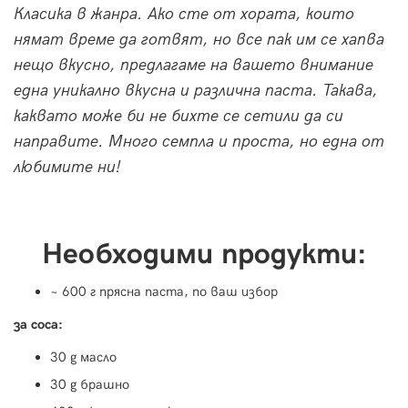
Класика в жанра. Ако сте от хората, които
нямат време да готвят, но все пак им се хапва
нещо вкусно, предлагаме на вашето внимание
една уникално вкусна и различна паста. Такава,
каквато може би не бихте се сетили да си
направите. Много семпла и проста, но една от
любимите ни!
Необходими продукти:
~ 600 г прясна паста, по ваш избор
за соса:
30 g масло
30 g брашно