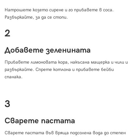
Натрошете козето сирене и го прибавете в соса.
Разбъркайте, за да се стопи.
2
Добавете зеленината
Прибавете лимоновата кора, накъсана мащерка и чили и
разбъркайте. Спрете котлона и прибавете бейби
спанака.
3
Сварете пастата
Сварете пастата във вряща подсолена вода до степен