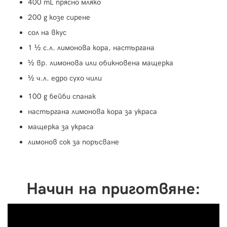
400 mL прясно мляко
200 g козе сирене
сол на вкус
1 ½ с.л. лимонова кора, настъргана
½ вр. лимонова или обикновена мащерка
½ ч.л. едро сухо чили
100 g бейби спанак
настъргана лимонова кора за украса
мащерка за украса
лимонов сок за поръсване
Начин на приготвяне: