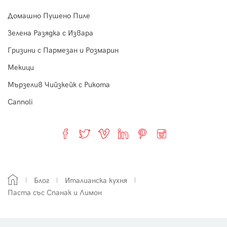
Домашно Пушено Пиле
Зелена Разядка с Извара
Гризини с Пармезан и Розмарин
Мекици
Мързелив Чийзкейк с Рикота
Cannoli
Блог
Италианска кухня
Паста със Спанак и Лимон