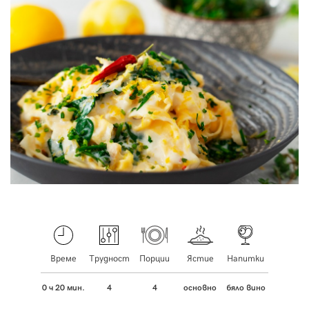
Време
Трудност
Порции
Ястие
Напитки
0 ч 20 мин.
4
4
основно
бяло вино
паста