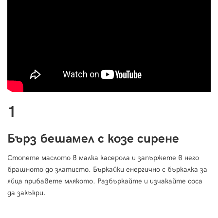
1
Бърз бешамел с козе сирене
Стопете маслото в малка касерола и запържете в него
брашното до златисто. Бъркайки енергично с бъркалка за
яйца прибавете млякото. Разбъркайте и изчакайте соса
да закъкри.