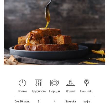
Време
Трудност
Порции
Ястие
Напитки
0 ч 30 мин.
3
4
Закуска
кафе