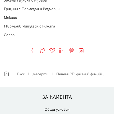
Зелена Разядка с Извара
Гризини с Пармезан и Розмарин
Мекици
Мързелив Чийзкейк с Рикота
Cannoli
Блог
Десерти
Печени “Пържени” филийки
ЗА КЛИЕНТА
Общи условия