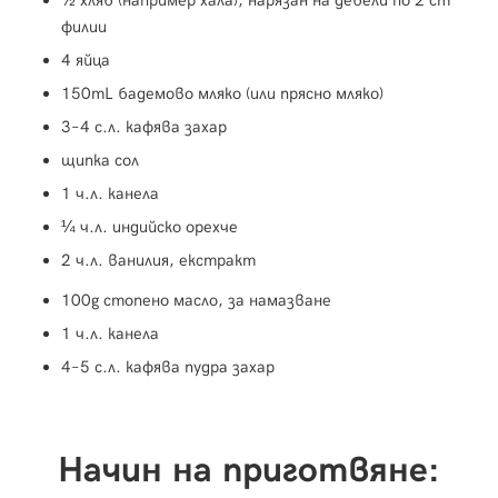
½ хляб (например хала), нарязан на дебели по 2 cm
филии
4 яйца
150mL бадемово мляко (или прясно мляко)
3–4 с.л. кафява захар
щипка сол
1 ч.л. канела
¼ ч.л. индийско орехче
2 ч.л. ванилия, екстракт
100g стопено масло, за намазване
1 ч.л. канела
4–5 с.л. кафява пудра захар
Начин на приготвяне: