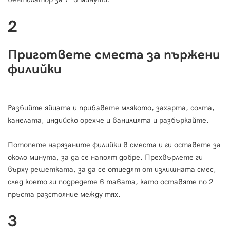
2
Пригответе сместа за пържени
филийки
Разбийте яйцата и прибавете млякото, захарта, солта,
канелата, индийско орехче и ванилията и разбъркайте.
Потопете нарязаните филийки в сместа и ги оставете за
около минута, за да се напоят добре. Прехвърлете ги
върху решетката, за да се отцедят от излишната смес,
след което ги подредете в тавата, като оставяте по 2
пръста разстояние между тях.
3