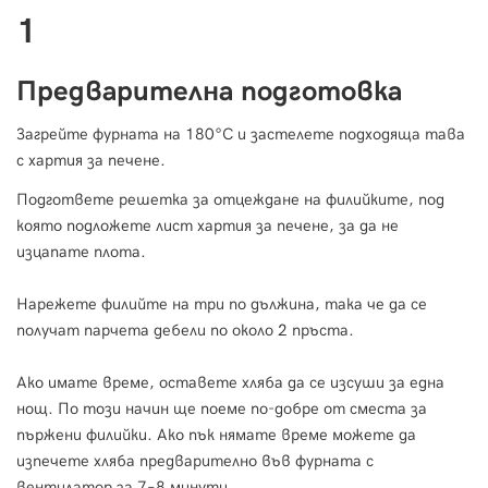
1
Предварителна подготовка
Загрейте фурната на 180°С и застелете подходяща тава
с хартия за печене.
Подгответе решетка за отцеждане на филийките, под
която подложете лист хартия за печене, за да не
изцапате плота.
Нарежете филийте на три по дължина, така че да се
получат парчета дебели по около 2 пръста.
Ако имате време, оставете хляба да се изсуши за една
нощ. По този начин ще поеме по-добре от сместа за
пържени филийки. Ако пък нямате време можете да
изпечете хляба предварително във фурната с
вентилатор за 7–8 минути.