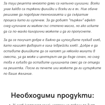
За тази рецепта многото думи са напълно излишни. Всеки
знае какво са пържени филийки и всеки ги е ял. Ние обаче
решихме да подобрим технологията и да съкратим
процеса като ги изпечем. За да добият “пържен” ефект
след изпичане ги мажем със стопено масло, но ако искате
да са по-малко калорични можете и да го пропуснете.
За да се получат добре е важно да използвате пухкав хляб,
като нашият фаворит е хала (еврейски хляб). Добре е да
оставите филийките да се напоят за няколко минути в
сместа, за да може и центърът им да бъде сочен, но след
това е хубаво да оставите излишната смес да се отцеди
на решетка. После ги печете или можете да ги изпържите
по ваше желание.
Необходими продукти: