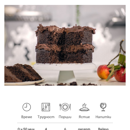
Време
Трудност
Порции
Ястие
Напитки
Baileys
0 ч 50 мин.
4
6
десерт