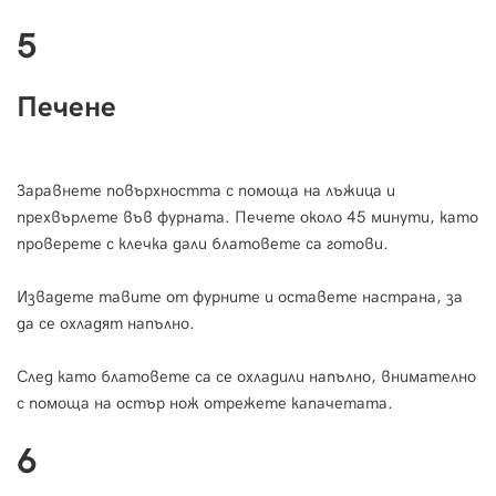
5
Печене
Заравнете повърхността с помоща на лъжица и
прехвърлете във фурната. Печете около 45 минути, като
проверете с клечка дали блатовете са готови.
Извадете тавите от фурните и оставете настрана, за
да се охладят напълно.
След като блатовете са се охладили напълно, внимателно
с помоща на остър нож отрежете капачетата.
6