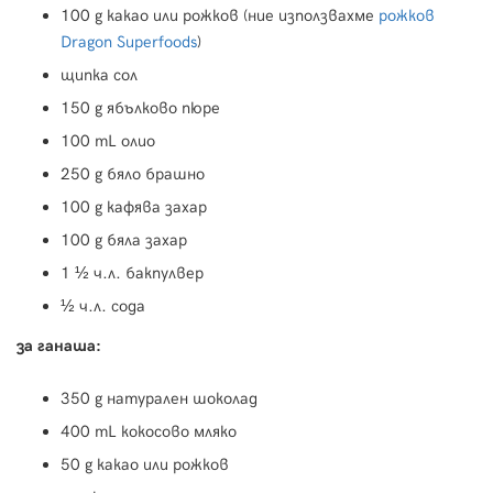
100 g какао или рожков (ние използвахме
рожков
Dragon Superfoods
)
щипка сол
150 g ябълково пюре
100 mL олио
250 g бяло брашно
100 g кафява захар
100 g бяла захар
1 ½ ч.л. бакпулвер
½ ч.л. сода
за ганаша:
350 g натурален шоколад
400 mL кокосово мляко
50 g какао или рожков