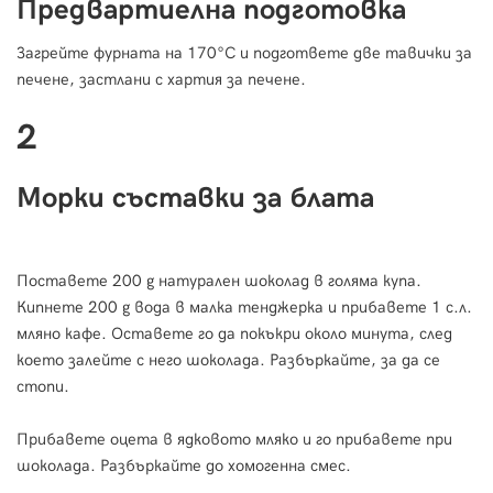
Предвартиелна подготовка
Загрейте фурната на 170°С и подгответе две тавички за
печене, застлани с хартия за печене.
2
Морки съставки за блата
Поставете 200 g натурален шоколад в голяма купа.
Кипнете 200 g вода в малка тенджерка и прибавете 1 с.л.
мляно кафе. Оставете го да покъкри около минута, след
което залейте с него шоколада. Разбъркайте, за да се
стопи.
Прибавете оцета в ядковото мляко и го прибавете при
шоколада. Разбъркайте до хомогенна смес.