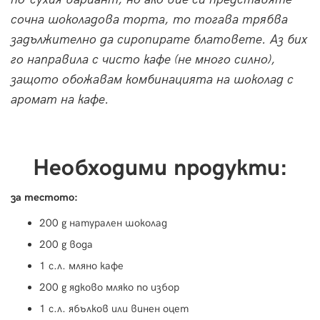
сочна шоколадова торта, то тогава трябва
задължително да сиропирате блатовете. Аз бих
го направила с чисто кафе (не много силно),
защото обожавам комбинацията на шоколад с
аромат на кафе.
Необходими продукти:
за тестото:
200 g натурален шоколад
200 g вода
1 с.л. мляно кафе
200 g ядково мляко по избор
1 с.л. ябълков или винен оцет