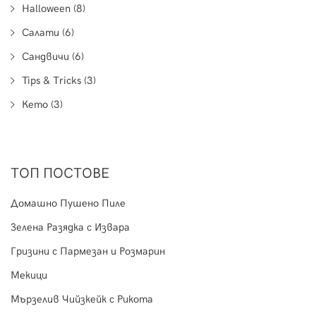
Halloween (8)
Салати (6)
Сандвичи (6)
Tips & Tricks (3)
Кето (3)
ТОП ПОСТОВЕ
Домашно Пушено Пиле
Зелена Разядка с Извара
Гризини с Пармезан и Розмарин
Мекици
Мързелив Чийзкейк с Рикота