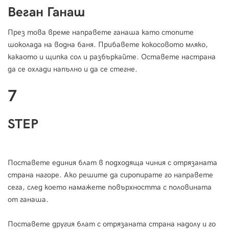
Веган Ганаш
През това време направете ганаша като стопите
шоколада на водна баня. Прибавете кокосовото мляко,
какаото и щипка сол и разбъркайте. Оставете настрана
да се охлади напълно и да се стегне.
7
STEP
Поставете единия блат в подходяща чиния с отрязаната
страна нагоре. Ако решите да сиропирате го направете
сега, след което намажете повърхността с половината
от ганаша.
Поставете другия блат с отрязаната страна надолу и го