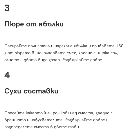
3
Пюре от ябълки
Пасирайте почистена и нарязана ябълка и прибавете 150
g от пюрето в шоколадовата смес, заедно с щипка сол,
олиото и двата вида захар. Разбъркайте добре.
4
Сухи съставки
Пресейте какаото (или рожков) над сместа, заедно с
брашното и набухвателите. Разбъркайте добре и
разпределете сместа в двете тави.