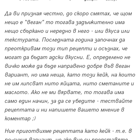
кафе
Да ви призная честно, до скоро смятах, че щом
Baileys
нещо е “веган” то тогава задължително има
нещо сбъркано и нередно в него - или вкуса или
текстурата. Последната година започнах да
преоткривам този тип рецепти и осъзнах, че
могат да бъдат адски вкусни. Е, определено не
вичко може да бъде направено добре във веган
вариант, но има неща, като този кейк, на които
не им липсват нито яйцата, нито сметаните и
маслото. Ако не ми вярвате, то тогава има
само един начин, за да се убедите - тествайте
рецептата и ни напишете вашето мнение в
коментар ;)
Ние приготвихме рецептата като кейк - т.е. в
по-сухия вариант, но ако вие си представяте