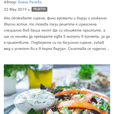
Автор:
Бояна Рачева
23 May 2019 г.
РЕЦЕПТА
Ако обожавате сирена, фини аромати и бързи и уникално
вкусни ястия, то тогава тази рецепта е измислена
специално във ваша чест! Ще си оближете пръстите, а
ще се наложи да прекарате едва 5 минути в кухнята, за да
я приготвите. Подберете си по-безсолно сирене, хубав
мед и успехът ви е в кърпа вързан. Съчетава се чудесно с
леки бели вина или розета, като нашият фаворит, който
ни е винаги под ръка е розе от мавруд на Виа Винера.