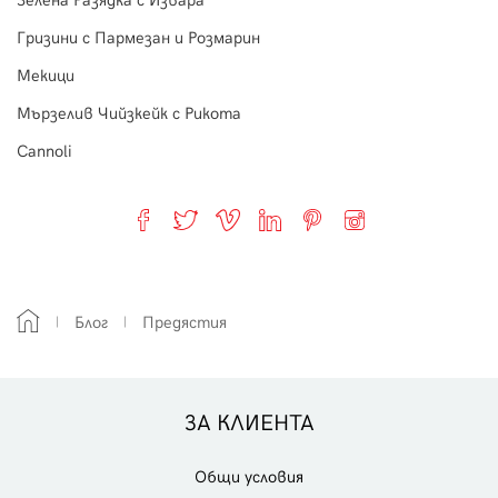
Гризини с Пармезан и Розмарин
Мекици
Мързелив Чийзкейк с Рикота
Cannoli
Блог
Предястия
ЗА КЛИЕНТА
Общи условия