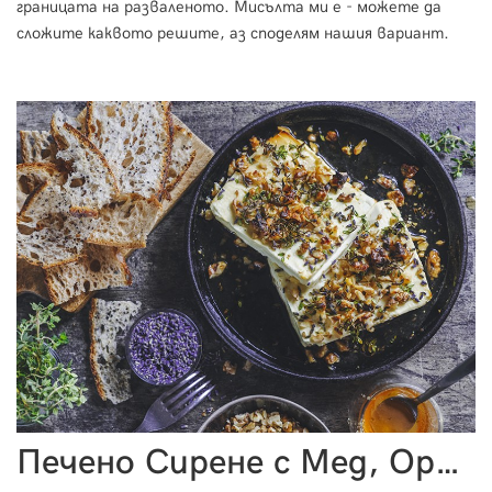
границата на разваленото. Мисълта ми е - можете да
сложите каквото решите, аз споделям нашия вариант.
Печено Сирене с Мед, Орехи и Лавандула