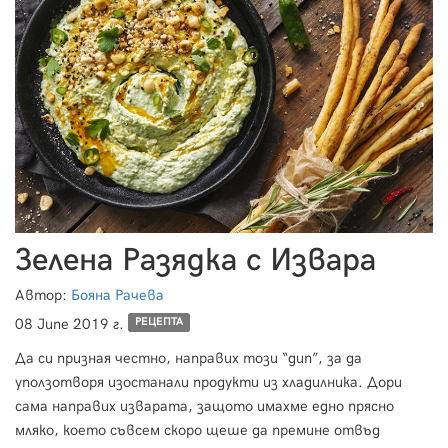
Зелена Разядка с Извара
Автор:
Бояна Рачева
08 June 2019 г.
РЕЦЕПТА
Да си призная честно, направих този “дип”, за да
уползотворя изостанали продукти из хладилника. Дори
сама направих изварата, защото имахме едно прясно
мляко, което съвсем скоро щеше да премине отвъд