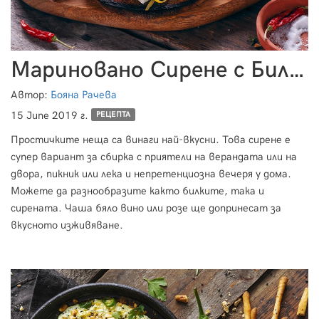
Мариновано Сирене с Билки
Автор:
Бояна Рачева
15 June 2019 г.
РЕЦЕПТА
Простичките неща са винаги най-вкусни. Това сирене е
супер вариант за сбирка с приятели на верандата или на
двора, пикник или лека и непретенциозна вечеря у дома.
Можете да разнообразите както билките, така и
сирената. Чаша бяло вино или розе ще допринесат за
вкусното изживяване.